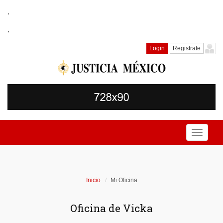
.
.
Login
Registrate
Toggle
navigati
Inicio
Mi Oficina
Oficina de Vicka