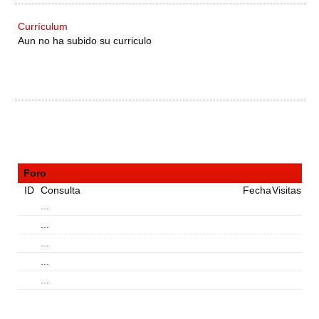
Currículum
Aun no ha subido su curriculo
Foro
ID
Consulta
Fecha
Visitas
...
...
...
...
...