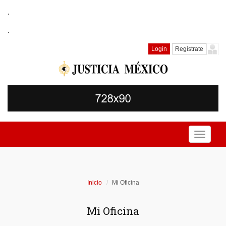
.
.
Login
Registrate
Toggle
navigati
Inicio
Mi Oficina
Mi Oficina