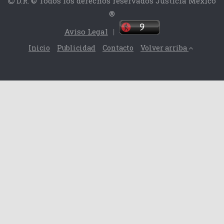
D.R. © Todos los derechos reservados Justicia México
®
Aviso Legal
|
Inicio
Publicidad
Contacto
Volver arriba