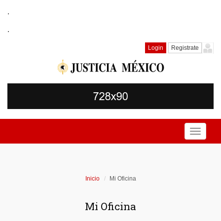
.
.
Login
Registrate
Toggle
navigati
Inicio
Mi Oficina
Mi Oficina