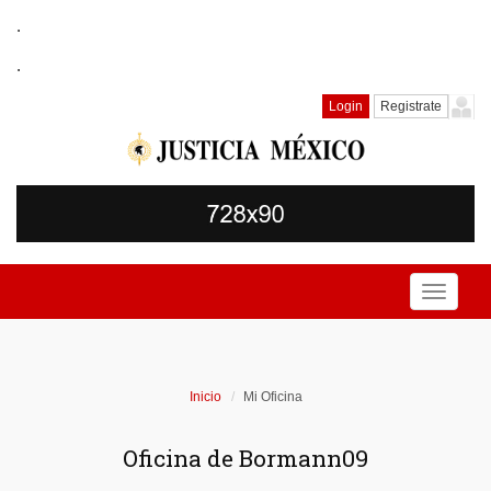
.
.
Login
Registrate
Toggle
navigati
Inicio
Mi Oficina
Oficina de Bormann09