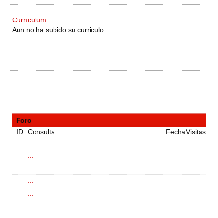
Currículum
Aun no ha subido su curriculo
Foro
ID
Consulta
Fecha
Visitas
...
...
...
...
...