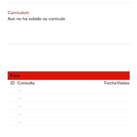
Currículum
Aun no ha subido su curriculo
Foro
ID
Consulta
Fecha
Visitas
...
...
...
...
...