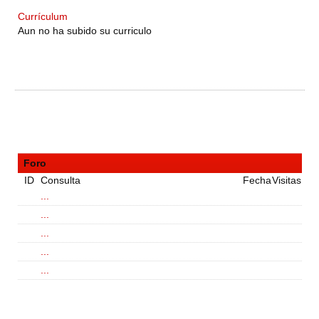
Currículum
Aun no ha subido su curriculo
Foro
ID
Consulta
Fecha
Visitas
...
...
...
...
...