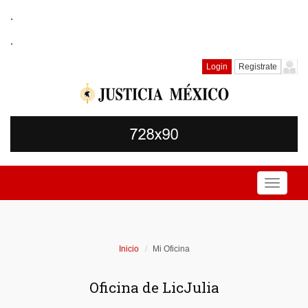
.
.
Login
Registrate
Toggle
navigati
Inicio
Mi Oficina
Oficina de LicJulia