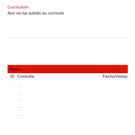
Currículum
Aun no ha subido su curriculo
Foro
ID
Consulta
Fecha
Visitas
...
...
...
...
...