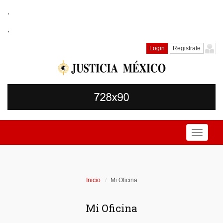
.
.
Login
Registrate
Toggle
navigati
Inicio
Mi Oficina
Mi Oficina