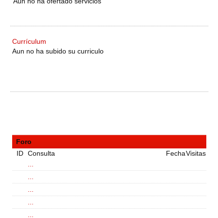
Aun no ha ofertado servicios
Currículum
Aun no ha subido su curriculo
Foro
ID
Consulta
Fecha
Visitas
...
...
...
...
...