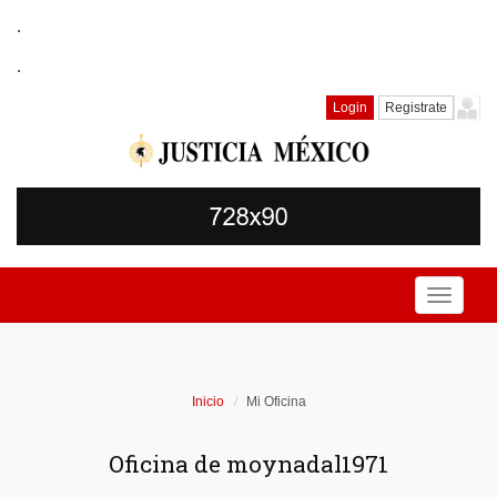
.
.
Login
Registrate
Toggle
navigati
Inicio
Mi Oficina
Oficina de moynadal1971