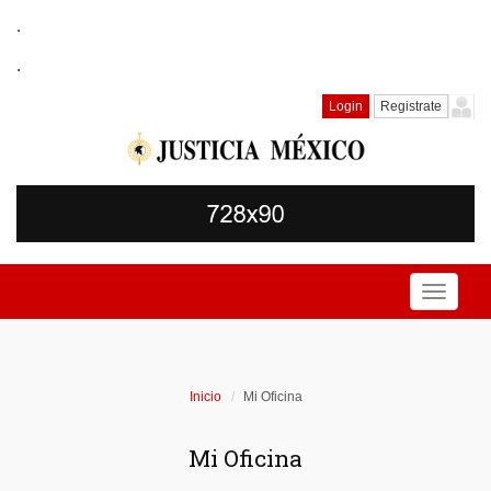
.
.
Login
Registrate
Toggle
navigati
Inicio
Mi Oficina
Mi Oficina