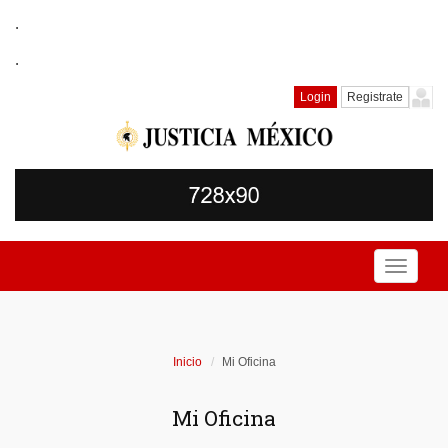
.
.
Login
Registrate
Toggle
navigati
Inicio
Mi Oficina
Mi Oficina