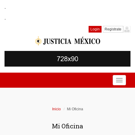
.
.
Login
Registrate
Toggle
navigati
Inicio
Mi Oficina
Mi Oficina