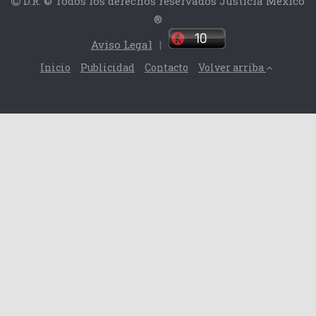
D.R. © Todos los derechos reservados Justicia México
®
Aviso Legal
|
Inicio
Publicidad
Contacto
Volver arriba