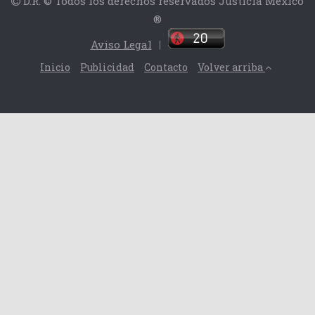
D.R. © Todos los derechos reservados Justicia México
®
Aviso Legal
|
Inicio
Publicidad
Contacto
Volver arriba