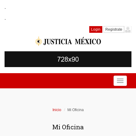
.
.
Login
Registrate
Toggle
navigati
Inicio
Mi Oficina
Mi Oficina