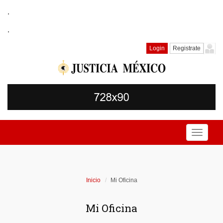
.
.
Login
Registrate
Toggle
navigati
Inicio
Mi Oficina
Mi Oficina