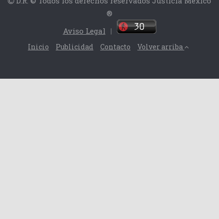
D.R. © Todos los derechos reservados Justicia México
®
Aviso Legal
|
Inicio
Publicidad
Contacto
Volver arriba