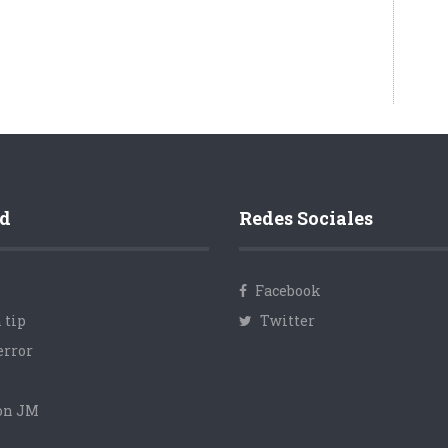
d
Redes Sociales
Facebook
 tip
Twitter
error
con JM