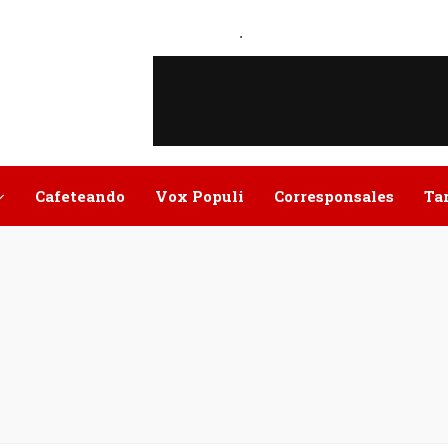
.
Cafeteando
Vox Populi
Corresponsales
Ta