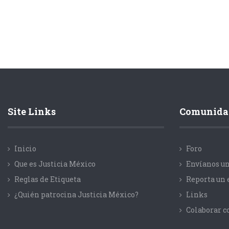
Site Links
Comunida
Inicio
Foro
Que es Justicia México
Envíanos un
Reglas de Etiqueta
Reporta un 
¿Quién patrocina Justicia México?
Links
Colaborar 