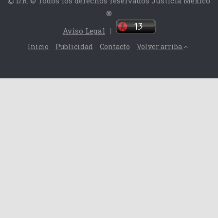
D.R. © Todos los derechos reservados Justicia México
®
Aviso Legal
|
Inicio
Publicidad
Contacto
Volver arriba