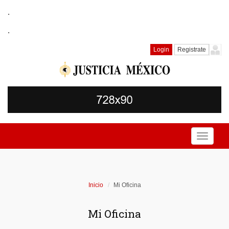
.
.
Login
Registrate
Toggle
navigati
Inicio
Mi Oficina
Mi Oficina