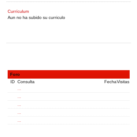
Currículum
Aun no ha subido su curriculo
Foro
ID
Consulta
Fecha
Visitas
...
...
...
...
...