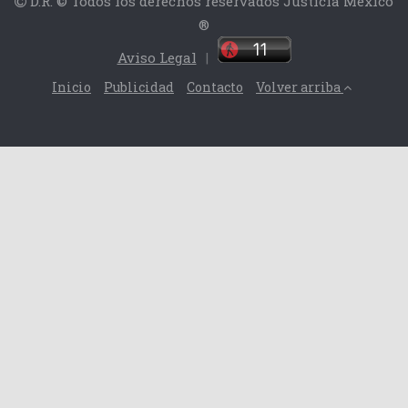
D.R. © Todos los derechos reservados Justicia México
®
Aviso Legal
|
Inicio
Publicidad
Contacto
Volver arriba