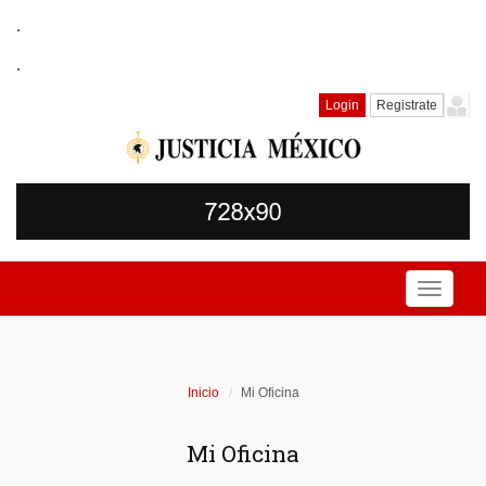
.
.
Login
Registrate
Toggle
navigati
Inicio
Mi Oficina
Mi Oficina