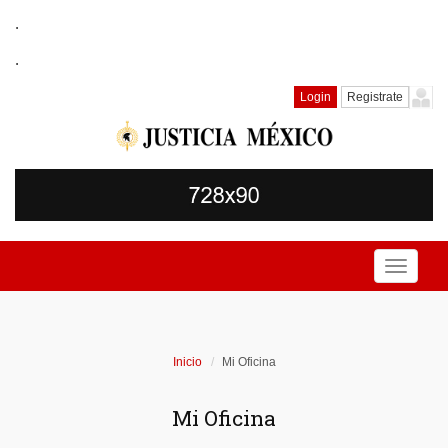
.
.
Login
Registrate
Toggle
navigati
Inicio
Mi Oficina
Mi Oficina