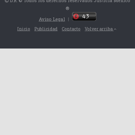
D.R. © Todos los derechos reservados Justicia México
®
Aviso Legal
|
Inicio
Publicidad
Contacto
Volver arriba