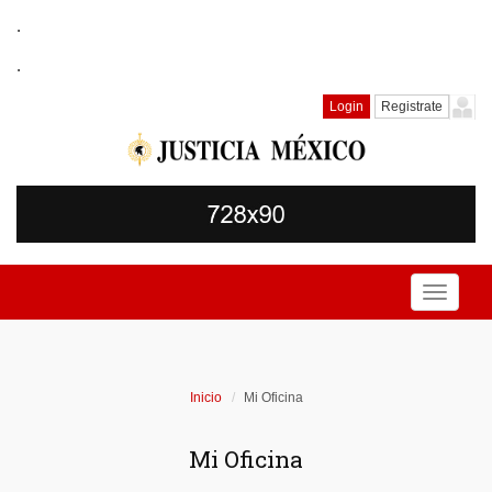
.
.
Login
Registrate
Toggle
navigati
Inicio
Mi Oficina
Mi Oficina