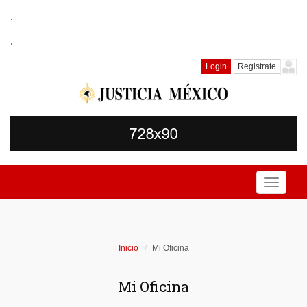
.
.
Login
Registrate
Toggle
navigati
Inicio
Mi Oficina
Mi Oficina