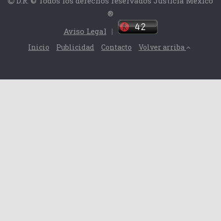
D.R. © Todos los derechos reservados Justicia México
®
Aviso Legal
|
Inicio
Publicidad
Contacto
Volver arriba