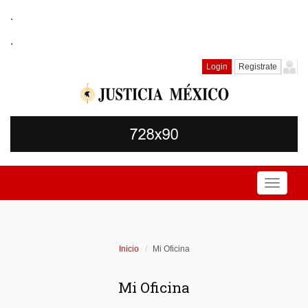
.
.
Login
Registrate
Toggle
navigati
Inicio
Mi Oficina
Mi Oficina