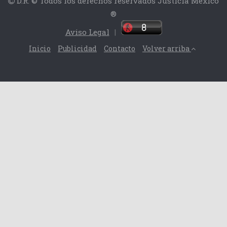
D.R. © Todos los derechos reservados Justicia México
®
Aviso Legal
|
Inicio
Publicidad
Contacto
Volver arriba