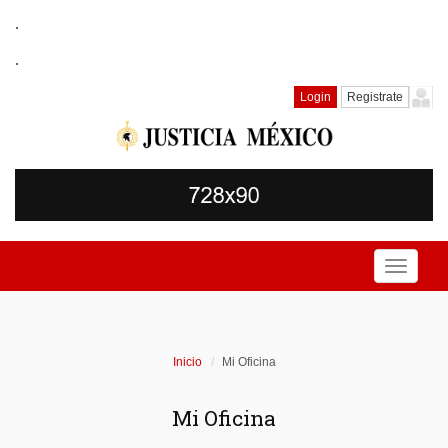
.
.
Login
Registrate
Toggle
navigati
Inicio
Mi Oficina
Mi Oficina