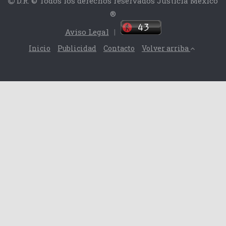
D.R. © Todos los derechos reservados Justicia México
®
Aviso Legal
|
Inicio
Publicidad
Contacto
Volver arriba