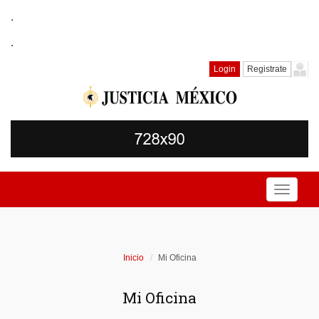
.
.
Login
Registrate
Toggle
navigati
Inicio
Mi Oficina
Mi Oficina