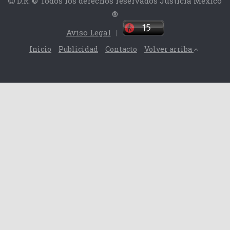
D.R. © Todos los derechos reservados Justicia México
®
Aviso Legal
|
Inicio
Publicidad
Contacto
Volver arriba