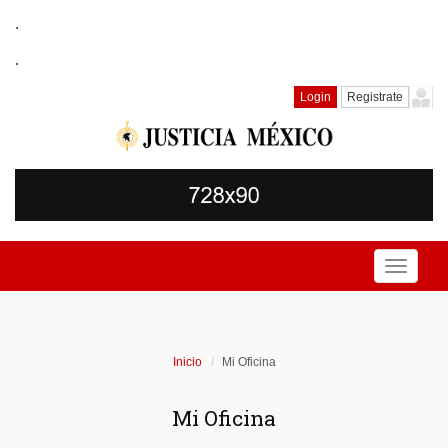
.
.
Login
Registrate
Toggle
navigati
Inicio
Mi Oficina
Mi Oficina