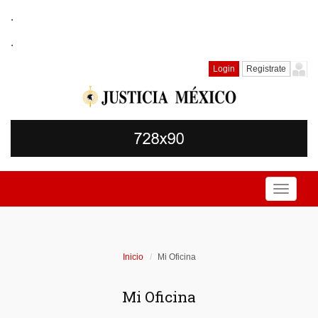
.
.
Login
Registrate
Toggle
navigati
Inicio
Mi Oficina
Mi Oficina