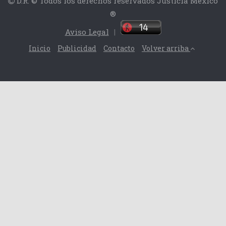
D.R. © Todos los derechos reservados Justicia México
®
Aviso Legal
|
Inicio
Publicidad
Contacto
Volver arriba