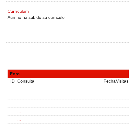
Currículum
Aun no ha subido su curriculo
Foro
ID
Consulta
Fecha
Visitas
...
...
...
...
...