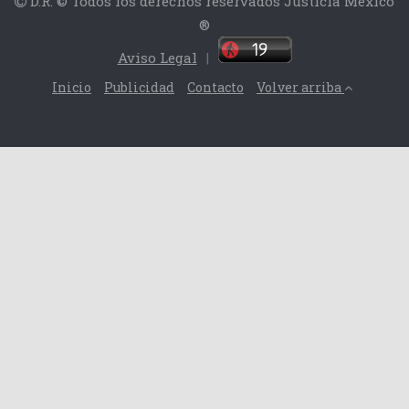
D.R. © Todos los derechos reservados Justicia México
®
Aviso Legal
|
Inicio
Publicidad
Contacto
Volver arriba