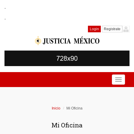
.
.
Login
Registrate
Toggle
navigati
Inicio
Mi Oficina
Mi Oficina