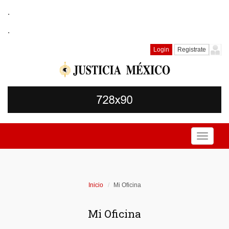
.
.
Login
Registrate
Toggle
navigati
Inicio
Mi Oficina
Mi Oficina