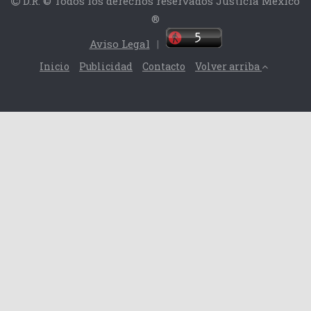
D.R. © Todos los derechos reservados Justicia México
®
Aviso Legal
|
Inicio
Publicidad
Contacto
Volver arriba