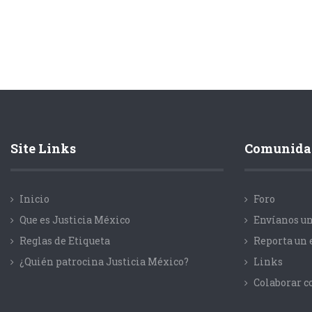
Site Links
Comunida
Inicio
Foro
Que es Justicia México
Envíanos un
Reglas de Etiqueta
Reporta un 
¿Quién patrocina Justicia México?
Links
Colaborar 