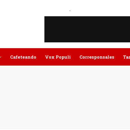
.
Cafeteando
Vox Populi
Corresponsales
Ta