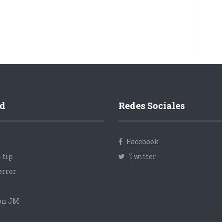
d
Redes Sociales
Facebook
 tip
Twitter
error
con JM