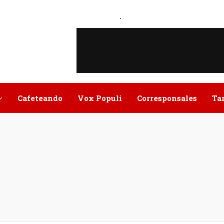
.
Cafeteando
Vox Populi
Corresponsales
Ta