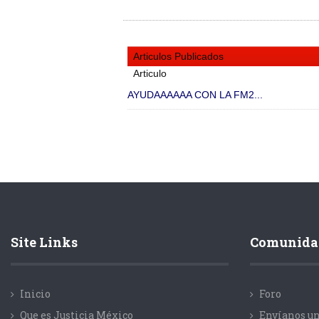
Articulos Publicados
Articulo
AYUDAAAAAA CON LA FM2...
Site Links
Comunida
Inicio
Foro
Que es Justicia México
Envíanos un