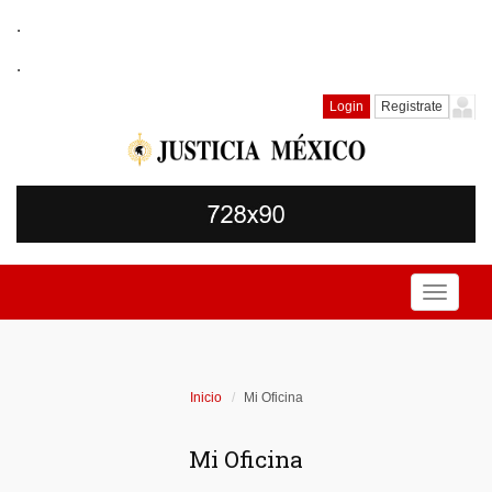
.
.
Login
Registrate
Toggle
navigati
Inicio
Mi Oficina
Mi Oficina