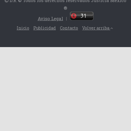
D.R. © Todos los derechos reservados Justicia México
®
Aviso Legal
|
Inicio
Publicidad
Contacto
Volver arriba