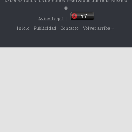
D.R. © Todos los derechos reservados Justicia México
®
Aviso Legal
|
Inicio
Publicidad
Contacto
Volver arriba