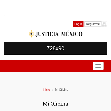
.
.
Login
Registrate
Toggle
navigati
Inicio
Mi Oficina
Mi Oficina