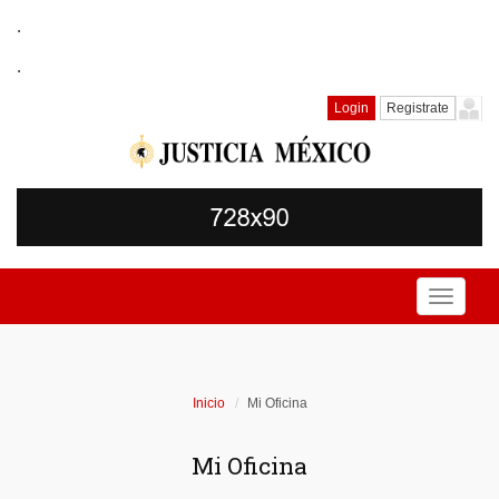
.
.
Login
Registrate
Toggle
navigati
Inicio
Mi Oficina
Mi Oficina