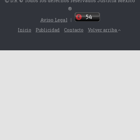
D.R. © Todos los derechos reservados Justicia México
®
Aviso Legal
|
Inicio
Publicidad
Contacto
Volver arriba