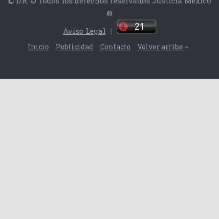
D.R. © Todos los derechos reservados Justicia México
®
Aviso Legal
|
Inicio
Publicidad
Contacto
Volver arriba