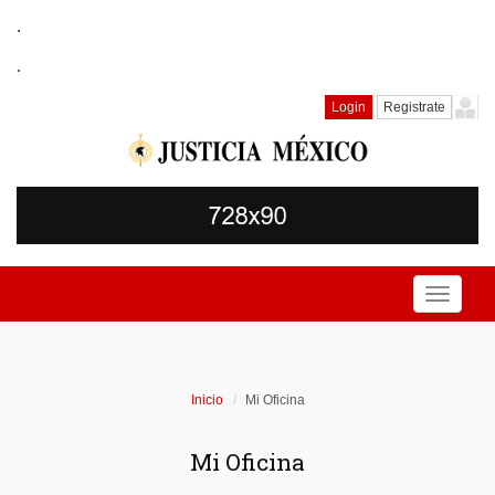
.
.
Login
Registrate
Toggle
navigati
Inicio
Mi Oficina
Mi Oficina