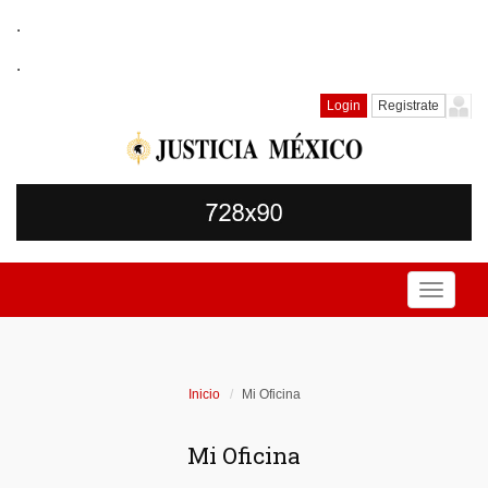
.
.
Login
Registrate
Toggle
navigati
Inicio
Mi Oficina
Mi Oficina