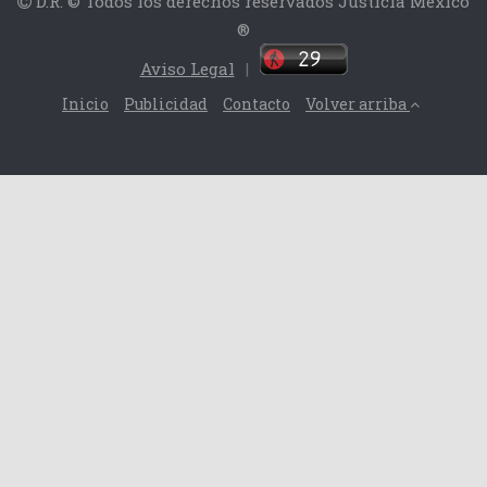
D.R. © Todos los derechos reservados Justicia México
®
Aviso Legal
|
Inicio
Publicidad
Contacto
Volver arriba