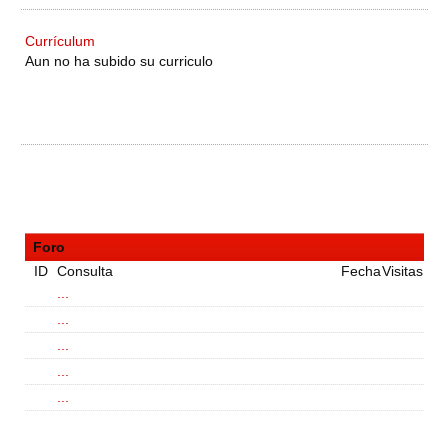
Currículum
Aun no ha subido su curriculo
Foro
ID
Consulta
Fecha
Visitas
...
...
...
...
...