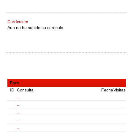
Currículum
Aun no ha subido su curriculo
Foro
ID
Consulta
Fecha
Visitas
...
...
...
...
...