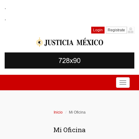
.
.
Login
Registrate
Toggle
navigati
Inicio
Mi Oficina
Mi Oficina