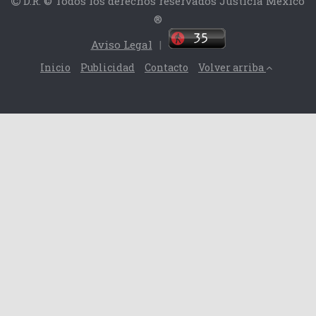
D.R. © Todos los derechos reservados Justicia México
®
Aviso Legal
|
Inicio
Publicidad
Contacto
Volver arriba