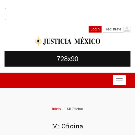
.
.
Login
Registrate
Toggle
navigati
Inicio
Mi Oficina
Mi Oficina