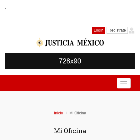
.
.
Login
Registrate
Toggle
navigati
Inicio
Mi Oficina
Mi Oficina