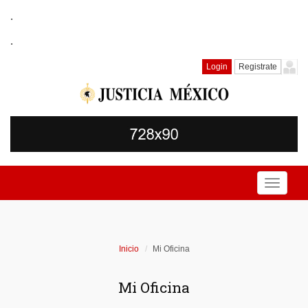
.
.
Login
Registrate
Toggle
navigati
Inicio
Mi Oficina
Mi Oficina