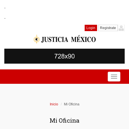
.
.
Login
Registrate
Toggle
navigati
Inicio
Mi Oficina
Mi Oficina