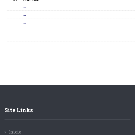
...
...
...
...
...
Site Links
Inicio