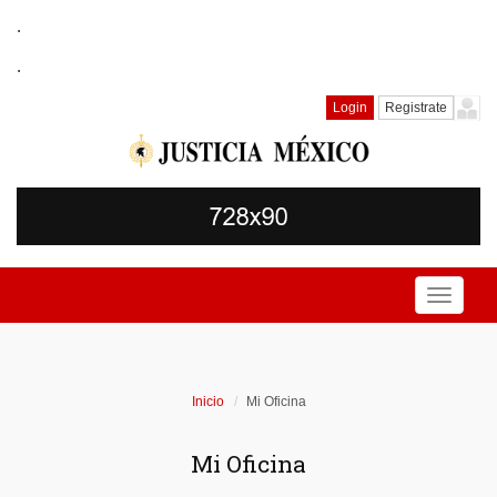
.
.
Login
Registrate
Toggle
navigati
Inicio
Mi Oficina
Mi Oficina