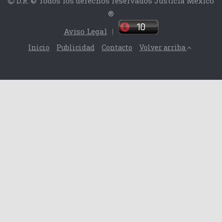
D.R. © Todos los derechos reservados Justicia México
®
Aviso Legal
|
Inicio
Publicidad
Contacto
Volver arriba