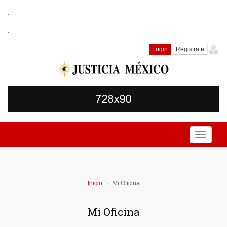
.
.
Login
Registrate
Toggle
navigati
Inicio
Mi Oficina
Mi Oficina