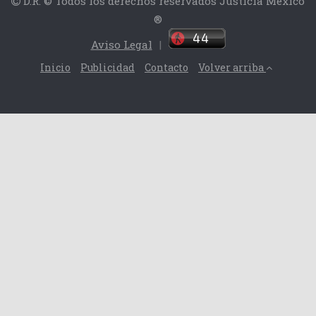
D.R. © Todos los derechos reservados Justicia México
®
Aviso Legal
|
Inicio
Publicidad
Contacto
Volver arriba