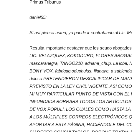
Primus Tribunus
daniel55:
Si así piensa usted, ya puede ir contratando al Lic. M
Resulta importante destacar que los seudo abogados
LIC. VELAZQUEZ, KOKODURO, FLORES ABOGA
mascaranegra, TANGO210, adriana_chup, La loba, NAD
BONY VOX, fabrigag,oduphulus, Ilianave,
a sabienda
dolosa
PRETENDIERON DESCALIFICAR DE MANE
PREVISTO EN LA LEY CIVIL VIGENTE, ASÍ CO
MI MUY PARTICULAR PUNTO DE VISTA CON E
INFUNDADA BORRARA TODOS LOS ARTÍCULOS A
DE VOX POPULI, LOS CUALES COMO HASTA LA
A LOS MÚLTIPLES CORREOS ELECTRÓNICOS QU
APORTAR A ESTA PÁGINA, HACIÉNDOLE DEL C