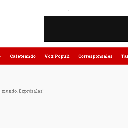
.
Cafeteando
Vox Populi
Corresponsales
Ta
l mundo, Exprésalas!