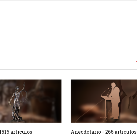
1516 Articulos
266 Ar
Crear
1516 articulos
Anecdotario - 266 articulos