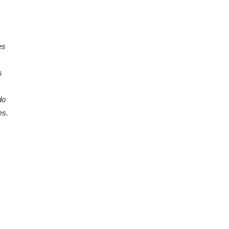
es
s
do
es.