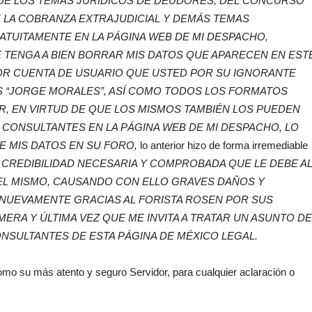
DE LOS TEMAS JURÍDICOS DE DEUDORES, DEL CONCURSO
DE LA COBRANZA EXTRAJUDICIAL Y DEMÁS TEMAS
TUITAMENTE EN LA PÁGINA WEB DE MI DESPACHO,
 TENGA A BIEN BORRAR MIS DATOS QUE APARECEN EN EST
IOR CUENTA DE USUARIO QUE USTED POR SU IGNORANTE
S “JORGE MORALES”, ASÍ COMO TODOS LOS FORMATOS
R, EN VIRTUD DE QUE LOS MISMOS TAMBIÉN LOS PUEDEN
 CONSULTANTES EN LA PÁGINA WEB DE MI DESPACHO, LO
DE MIS DATOS EN SU FORO,
lo anterior hizo de forma irremediable
 CREDIBILIDAD NECESARIA Y COMPROBADA QUE LE DEBE A
DEL MISMO, CAUSANDO CON ELLO GRAVES DAÑOS Y
 NUEVAMENTE GRACIAS AL FORISTA ROSEN POR SUS
ERA Y ÚLTIMA VEZ QUE ME INVITA A TRATAR UN ASUNTO DE
NSULTANTES DE ESTA PÁGINA DE MÉXICO LEGAL.
omo su más atento y seguro Servidor, para cualquier aclaración o