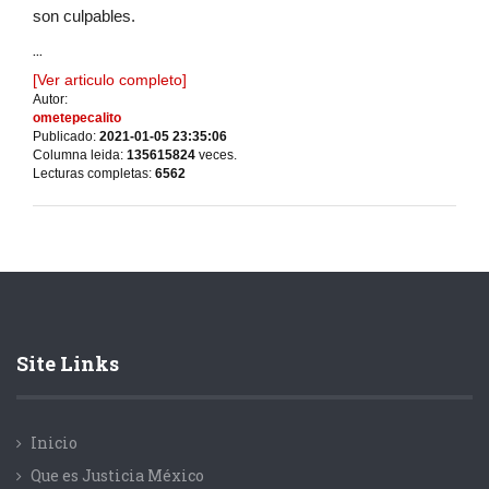
son culpables.
...
[Ver articulo completo]
Autor:
ometepecalito
Publicado:
2021-01-05 23:35:06
Columna leida:
135615824
veces.
Lecturas completas:
6562
Site Links
Inicio
Que es Justicia México