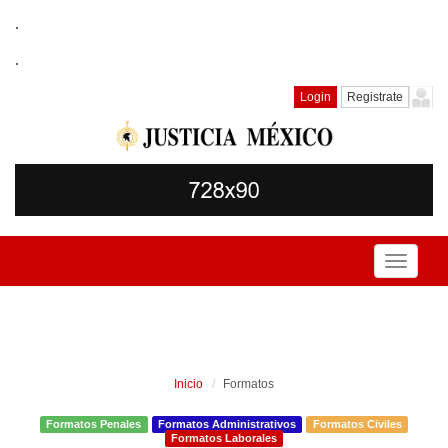
.
.
Login
Registrate
Toggle
navigati
Inicio
Formatos
Formatos Penales
Formatos Administrativos
Formatos Civiles
Formatos Laborales