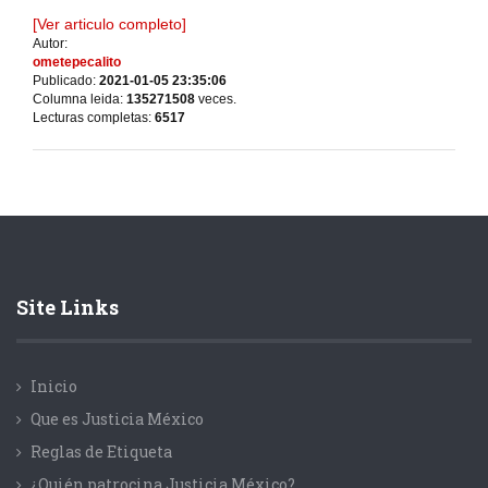
[Ver articulo completo]
Autor:
ometepecalito
Publicado:
2021-01-05 23:35:06
Columna leida:
135271508
veces.
Lecturas completas:
6517
Site Links
Inicio
Que es Justicia México
Reglas de Etiqueta
¿Quién patrocina Justicia México?