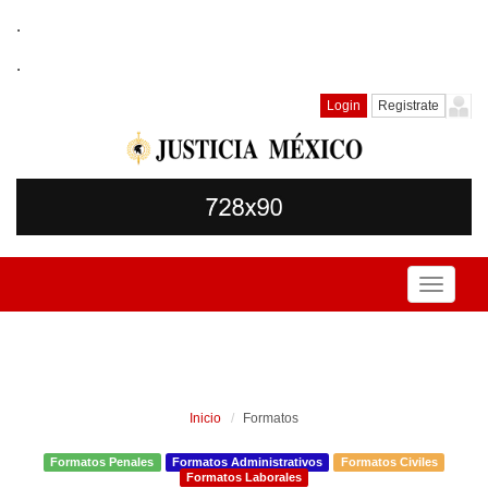
.
.
Login
Registrate
Toggle
navigati
Inicio
Formatos
Formatos Penales
Formatos Administrativos
Formatos Civiles
Formatos Laborales