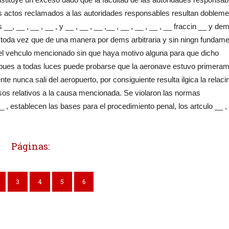
Los actos reclamados a las autoridades responsables resultan doblem
__, __ , __ , __ , y __ , __ , __ ,__ , __ , __ , __ , __ fraccin __ y de
 toda vez que de una manera por dems arbitraria y sin ningn fundam
l vehculo mencionado sin que haya motivo alguna para que dicho
 pues a todas luces puede probarse que la aeronave estuvo primera
nte nunca sali del aeropuerto, por consiguiente resulta ilgica la relaci
sos relativos a la causa mencionada. Se violaron las normas
 establecen las bases para el procedimiento penal, los artculo __ , 
Páginas:
3
4
5
6