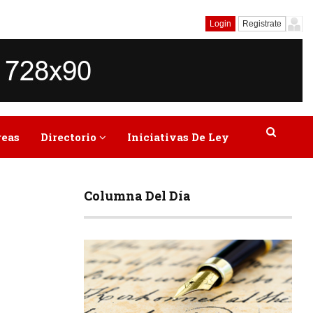
Login
Registrate
reas
Directorio
Iniciativas De Ley
Columna Del Día