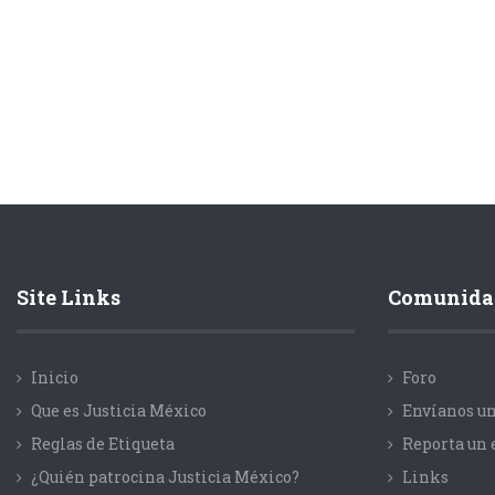
Site Links
Comunida
Inicio
Foro
Que es Justicia México
Envíanos un
Reglas de Etiqueta
Reporta un 
¿Quién patrocina Justicia México?
Links