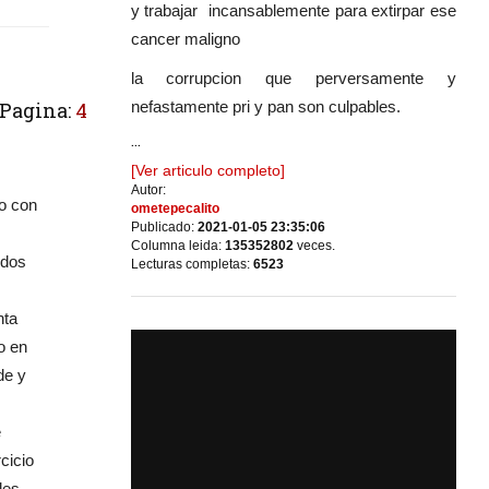
y trabajar incansablemente para extirpar ese
cancer maligno
la corrupcion que perversamente y
nefastamente pri y pan son culpables.
Pagina:
4
...
[Ver articulo completo]
Autor:
do con
ometepecalito
Publicado:
2021-01-05 23:35:06
Columna leida:
135352802
veces.
idos
Lecturas completas:
6523
nta
o en
de y
e
cicio
les