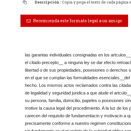
Descripción :
Copia y pega el texto de cada página
Recomienda este formato legal a un amigo
las garantas individuales consignadas en los artculos_
el citado precepto__ a ninguna ley se dar efecto retroac
libertad o de sus propiedades, posesiones o derechos s
en el que se cumplan las formalidades esenciales__del 
hecho. Los mismos actos reclamados contra las citadas 
de legalidad y seguridad juridica a que alude el artcul
su persona, familia, domicilio, papeles o posesiones s
motive la causa legal del procedimiento. A la luz de l
carecen del requisito de fundamentacin y motivacin a qu
precisamente conforme a nuestro regimen constitucional
sin fundamento en el mandato de la autoridad pblica co