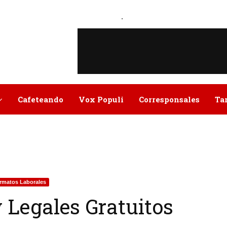
.
Cafeteando
Vox Populi
Corresponsales
Ta
rmatos Laborales
 Legales Gratuitos