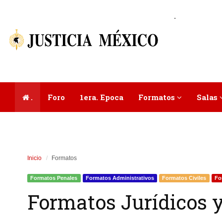
.
.
Foro
1era. Epoca
Formatos
Salas
Inicio
Formatos
Formatos Penales
Formatos Administrativos
Formatos Civiles
Fo
Formatos Jurídicos y