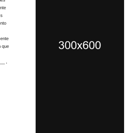
ente
ms
ento
mente
n que
__ ,