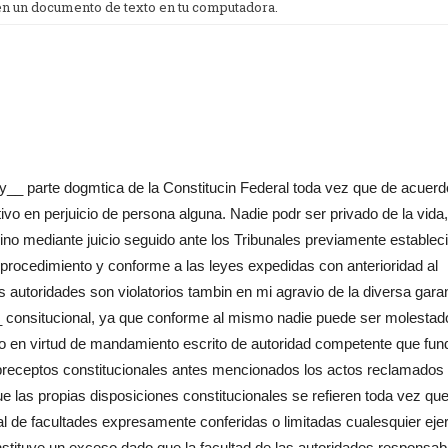
 en un documento de texto en tu computadora.
_y__ parte dogmtica de la Constitucin Federal toda vez que de acuer
tivo en perjuicio de persona alguna. Nadie podr ser privado de la vida,
ino mediante juicio seguido ante los Tribunales previamente establec
procedimiento y conforme a las leyes expedidas con anterioridad al
autoridades son violatorios tambin en mi agravio de la diversa gara
o__ consitucional, ya que conforme al mismo nadie puede ser molestad
ino en virtud de mandamiento escrito de autoridad competente que fun
os preceptos constitucionales antes mencionados los actos reclamados
e las propias disposiciones constitucionales se refieren toda vez qu
 de facultades expresamente conferidas o limitadas cualesquier ejer
nstituye un exceso dado que la facultad de las autoridades responsab